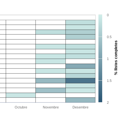
0
0.5
% llistes completes
1
1.5
2
Octubre
Novembre
Desembre