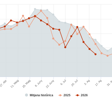
17. Ag
31. 
27. Abr
11. Maig
25. Maig
8. Juny
22. Juny
6. Jul
20. Jul
3. Ag
Mitjana històrica
2025
2026