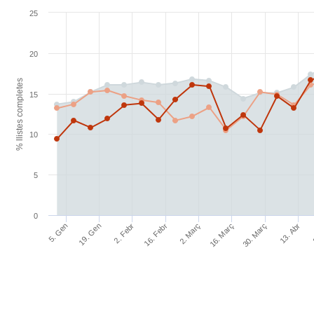
25
20
% llistes completes
15
10
5
0
16. Febr
2. Març
16. Març
30. Març
13. Abr
5. Gen
19. Gen
2. Febr