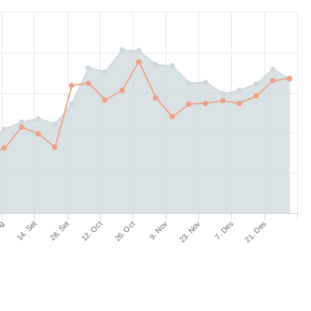
Ag
14. Set
28. Set
12. Oct
26. Oct
9. Nov
23. Nov
7. Des
21. Des