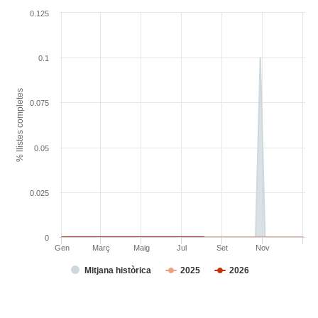
0.125
0.1
% llistes completes
0.075
0.05
0.025
0
Gen
Març
Maig
Jul
Set
Nov
Mitjana històrica
2025
2026