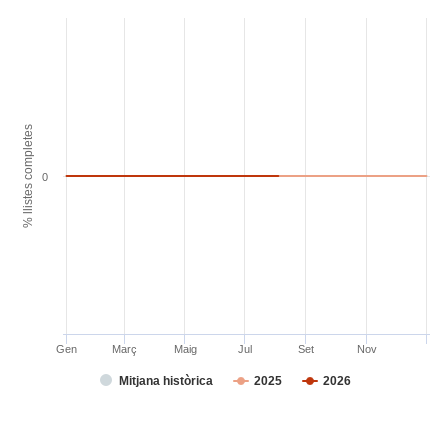
% llistes completes
0
Gen
Març
Maig
Jul
Set
Nov
Mitjana històrica
2025
2026