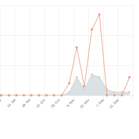
14. Set
12. Oct
9. Nov
7. Des
Ag
28. Set
26. Oct
23. Nov
21. Des