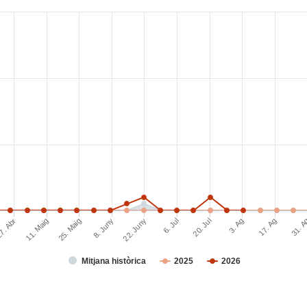
25. Maig
22. Juny
20. Jul
17. Ag
11. Maig
8. Juny
6. Jul
3. Ag
31. 
7. Abr
Mitjana històrica
2025
2026