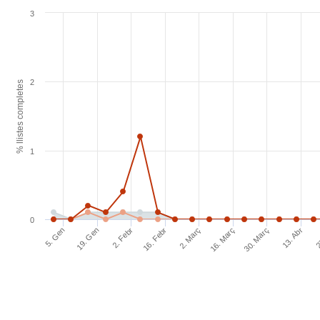
3
2
% llistes completes
1
0
19. Gen
16. Febr
16. Març
13. Abr
5. Gen
2. Febr
2. Març
30. Març
2