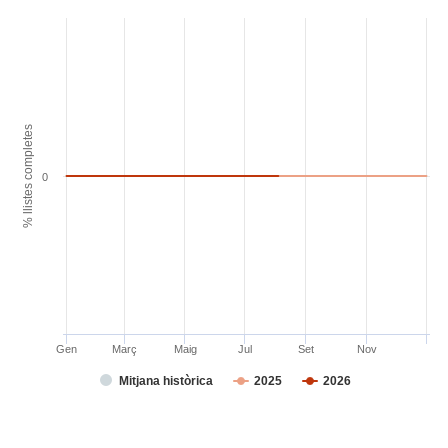
% llistes completes
0
Gen
Març
Maig
Jul
Set
Nov
Mitjana històrica
2025
2026