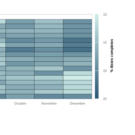
10
% llistes completes
15
20
25
Octubre
Novembre
Desembre