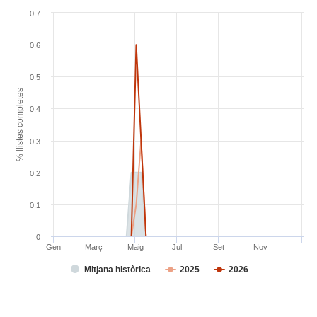
0.7
0.6
0.5
% llistes completes
0.4
0.3
0.2
0.1
0
Gen
Març
Maig
Jul
Set
Nov
Mitjana històrica
2025
2026