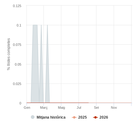
0.125
0.1
% llistes completes
0.075
0.05
0.025
0
Gen
Març
Maig
Jul
Set
Nov
Mitjana històrica
2025
2026