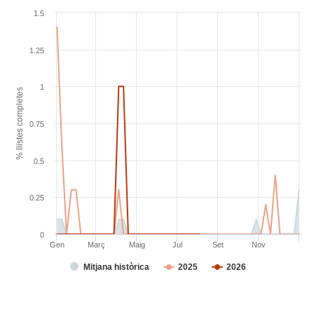
1.5
1.25
1
% llistes completes
0.75
0.5
0.25
0
Gen
Març
Maig
Jul
Set
Nov
Mitjana històrica
2025
2026