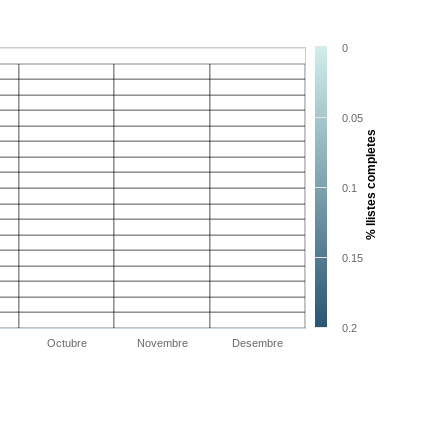
0
0.05
% llistes completes
0.1
0.15
0.2
Octubre
Novembre
Desembre