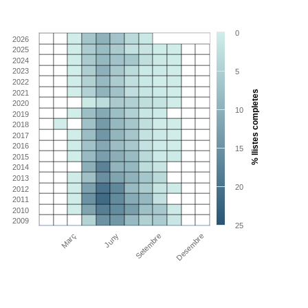
0
2026
2025
2024
2023
5
2022
2021
% llistes completes
2020
10
2019
2018
2017
2016
15
2015
2014
2013
20
2012
2011
2010
2009
25
Març
Juny
Setembre
Desembre