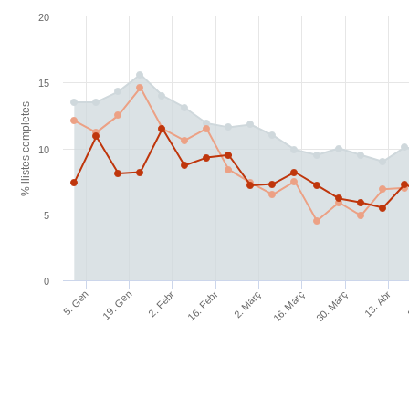
20
15
% llistes completes
10
5
0
16. Febr
2. Març
16. Març
30. Març
13. Abr
5. Gen
19. Gen
2. Febr