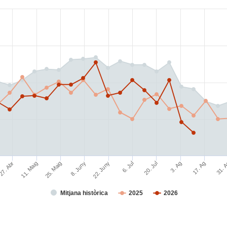
17. Ag
31. 
27. Abr
11. Maig
25. Maig
8. Juny
22. Juny
6. Jul
20. Jul
3. Ag
Mitjana històrica
2025
2026