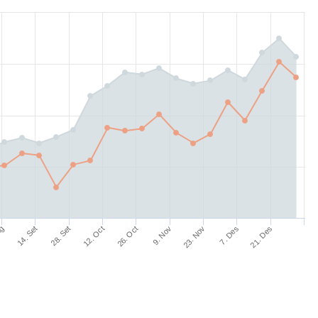
Ag
14. Set
28. Set
12. Oct
26. Oct
9. Nov
23. Nov
7. Des
21. Des