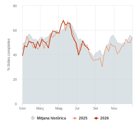
80
60
% llistes completes
40
20
0
Gen
Març
Maig
Jul
Set
Nov
Mitjana històrica
2025
2026