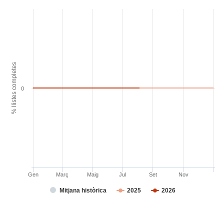
% llistes completes
0
Gen
Març
Maig
Jul
Set
Nov
Mitjana històrica
2025
2026