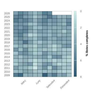
0
2026
2025
2024
2023
2
2022
2021
% llistes completes
2020
2019
2018
4
2017
2016
2015
2014
6
2013
2012
2011
2010
2009
8
Març
Juny
Setembre
Desembre