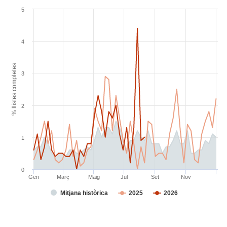
5
4
% llistes completes
3
2
1
0
Gen
Març
Maig
Jul
Set
Nov
Mitjana històrica
2025
2026