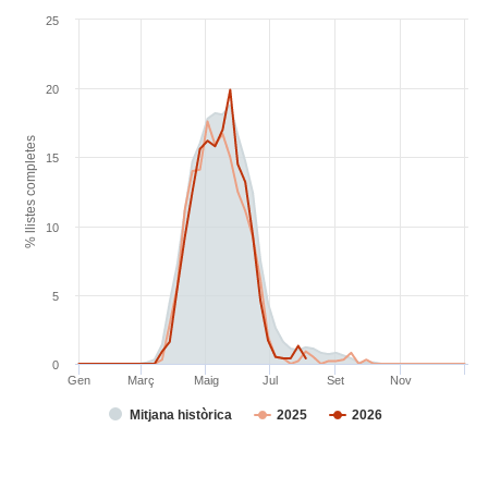
25
20
% llistes completes
15
10
5
0
Gen
Març
Maig
Jul
Set
Nov
Mitjana històrica
2025
2026