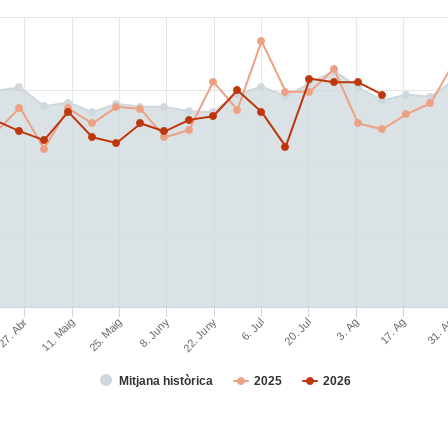
17. Ag
31. 
27. Abr
11. Maig
25. Maig
8. Juny
22. Juny
6. Jul
20. Jul
3. Ag
Mitjana històrica
2025
2026