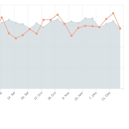
Ag
14. Set
28. Set
12. Oct
26. Oct
9. Nov
23. Nov
7. Des
21. Des