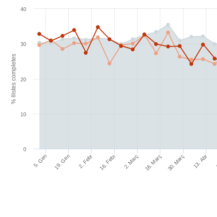
40
30
% llistes completes
20
10
0
16. Febr
2. Març
16. Març
30. Març
13. Abr
5. Gen
19. Gen
2. Febr