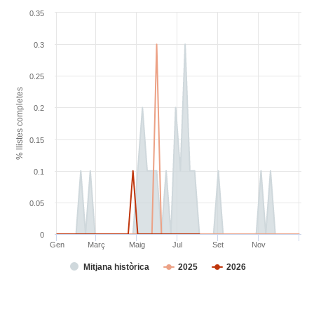
0.35
0.3
0.25
% llistes completes
0.2
0.15
0.1
0.05
0
Gen
Març
Maig
Jul
Set
Nov
Mitjana històrica
2025
2026