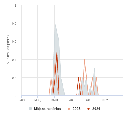
1
0.8
% llistes completes
0.6
0.4
0.2
0
Gen
Març
Maig
Jul
Set
Nov
Mitjana històrica
2025
2026