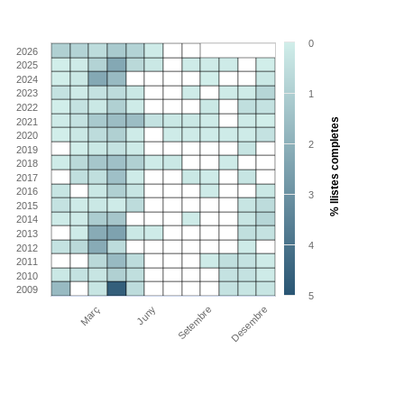
0
2026
2025
2024
2023
1
2022
2021
% llistes completes
2020
2
2019
2018
2017
2016
3
2015
2014
2013
4
2012
2011
2010
2009
5
Març
Juny
Setembre
Desembre