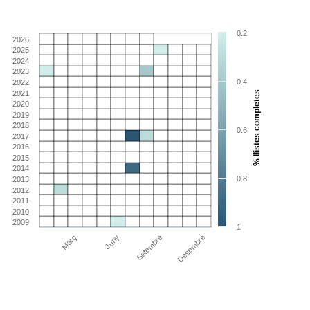
0.2
2026
2025
2024
2023
0.4
2022
2021
% llistes completes
2020
2019
2018
0.6
2017
2016
2015
2014
0.8
2013
2012
2011
2010
2009
1
Març
Juny
Setembre
Desembre