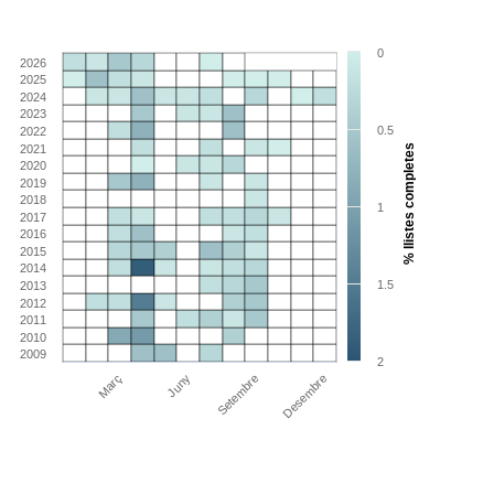
0
2026
2025
2024
2023
0.5
2022
2021
% llistes completes
2020
2019
2018
1
2017
2016
2015
2014
1.5
2013
2012
2011
2010
2009
2
Març
Juny
Setembre
Desembre