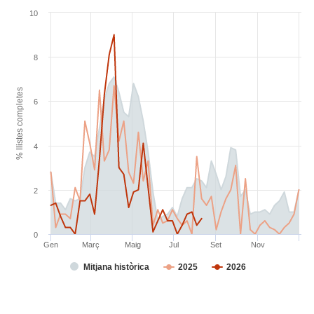
10
8
% llistes completes
6
4
2
0
Gen
Març
Maig
Jul
Set
Nov
Mitjana històrica
2025
2026