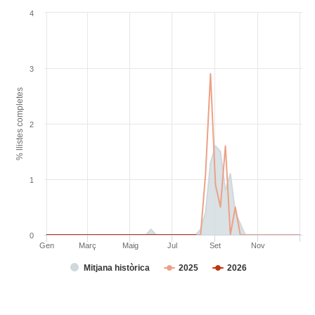
4
3
% llistes completes
2
1
0
Gen
Març
Maig
Jul
Set
Nov
Mitjana històrica
2025
2026