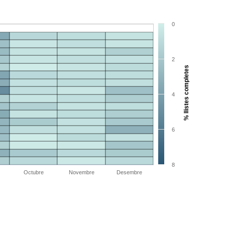
0
2
% llistes completes
4
6
8
Octubre
Novembre
Desembre