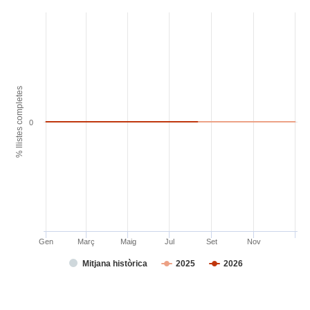
% llistes completes
0
Gen
Març
Maig
Jul
Set
Nov
Mitjana històrica
2025
2026