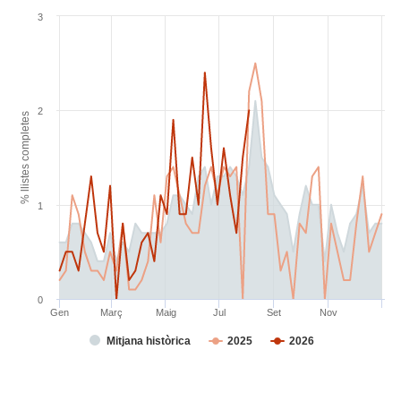
3
2
% llistes completes
1
0
Gen
Març
Maig
Jul
Set
Nov
Mitjana històrica
2025
2026