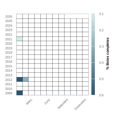
0.1
2026
2025
2024
2023
0.2
2022
2021
% llistes completes
2020
0.3
2019
2018
2017
2016
0.4
2015
2014
2013
0.5
2012
2011
2010
2009
0.6
Març
Juny
Setembre
Desembre