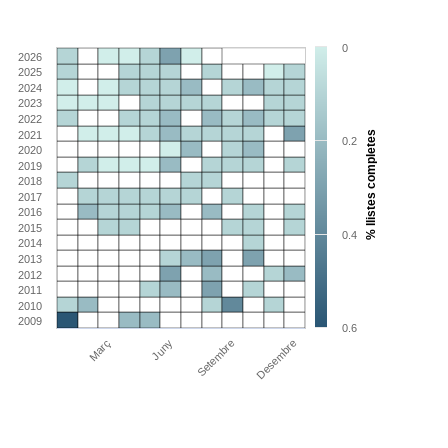
0
2026
2025
2024
2023
2022
2021
% llistes completes
0.2
2020
2019
2018
2017
2016
2015
0.4
2014
2013
2012
2011
2010
2009
0.6
Març
Juny
Setembre
Desembre